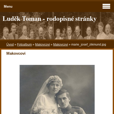
Menu
Luděk Toman - rodopisné stránky
Úvod
»
Fotoalbum
»
Makovcovi
»
Makovcovi
»
marie_josef_zikmund.jpg
Makovcovi