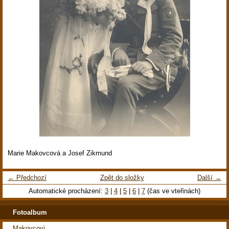
Marie Makovcová a Josef Zikmund
← Předchozí
Zpět do složky
Další →
Automatické procházení:
3
|
4
|
5
|
6
|
7
(čas ve vteřinách)
Fotoalbum
Makovcovi