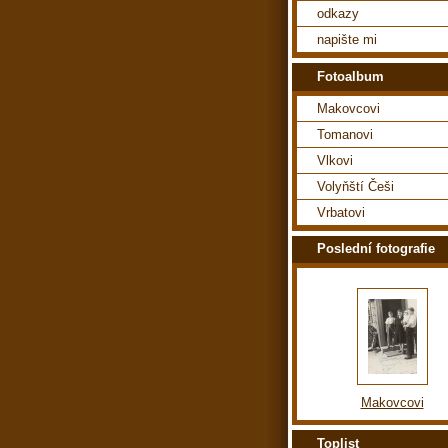
odkazy
napište mi
Fotoalbum
Makovcovi
Tomanovi
Vlkovi
Volyňští Češi
Vrbatovi
Poslední fotografie
Makovcovi
Toplist