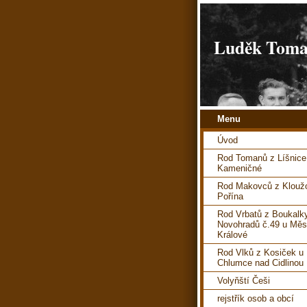
Luděk Toman
Menu
Úvod
Rod Tomanů z Líšnice
Kameničné
Rod Makovců z Kloužo
Pořína
Rod Vrbatů z Boukalk
Novohradů č.49 u Měs
Králové
Rod Vlků z Kosiček u
Chlumce nad Cidlinou
Volyňští Češi
rejstřík osob a obcí