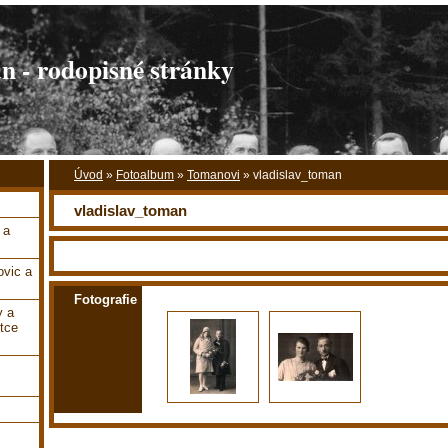
 - rodopisné stránky
Úvod
»
Fotoalbum
»
Tomanovi
»
vladislav_toman
vladislav_toman
 a
vic a
Fotografie
y a
tce