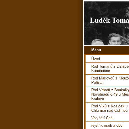
Luděk Toman
Menu
Úvod
Rod Tomanů z Líšnice
Kameničné
Rod Makovců z Kloužo
Pořína
Rod Vrbatů z Boukalk
Novohradů č.49 u Měs
Králové
Rod Vlků z Kosiček u
Chlumce nad Cidlinou
Volyňští Češi
rejstřík osob a obcí