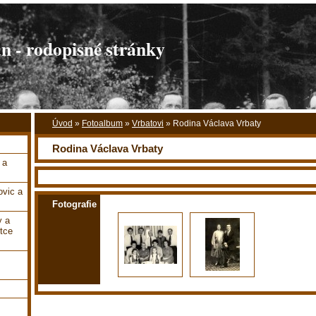
 - rodopisné stránky
Úvod
»
Fotoalbum
»
Vrbatovi
»
Rodina Václava Vrbaty
Rodina Václava Vrbaty
 a
vic a
Fotografie
y a
tce