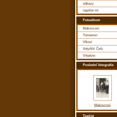
odkazy
napište mi
Fotoalbum
Makovcovi
Tomanovi
Vlkovi
Volyňští Češi
Vrbatovi
Poslední fotografie
Makovcovi
Toplist