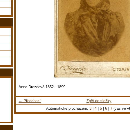
Anna Drozdová 1852 - 1899
← Předchozí
Zpět do složky
Automatické procházení:
3
|
4
|
5
|
6
|
7
(čas ve vt