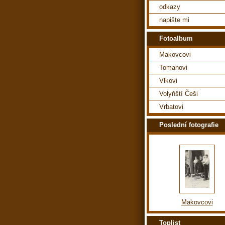
odkazy
napište mi
Fotoalbum
Makovcovi
Tomanovi
Vlkovi
Volyňští Češi
Vrbatovi
Poslední fotografie
Makovcovi
Toplist