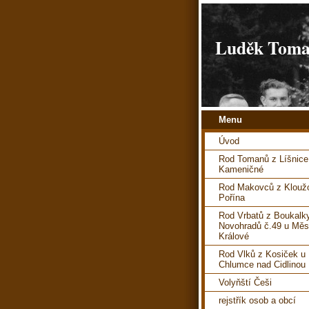
Luděk Toman
Menu
Úvod
Rod Tomanů z Líšnice
Kameničné
Rod Makovců z Kloužo
Pořína
Rod Vrbatů z Boukalk
Novohradů č.49 u Měs
Králové
Rod Vlků z Kosiček u
Chlumce nad Cidlinou
Volyňští Češi
rejstřík osob a obcí