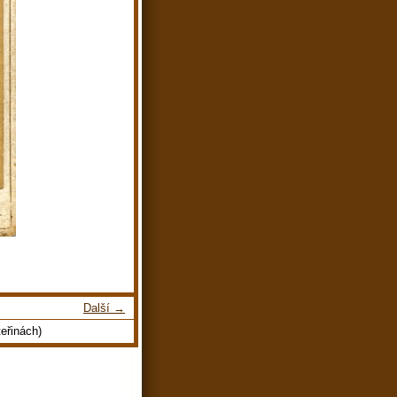
Další →
eřinách)