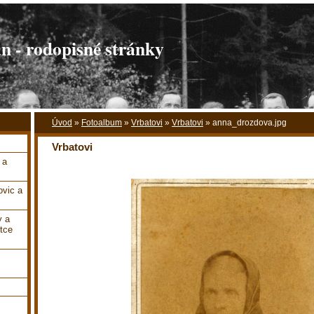
 - rodopisné stránky
Úvod
»
Fotoalbum
»
Vrbatovi
»
Vrbatovi
»
anna_drozdova.jpg
Vrbatovi
 a
vic a
y a
tce