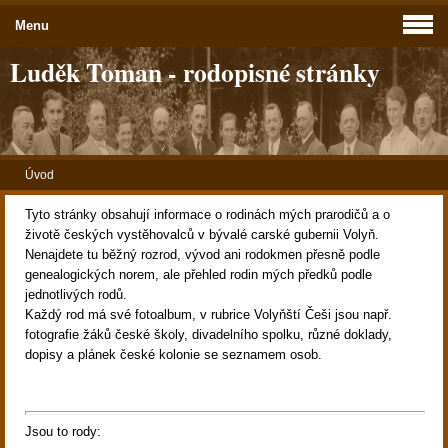
Menu
Luděk Toman - rodopisné stránky
Úvod
Tyto stránky obsahují informace o rodinách mých prarodičů a o
životě českých vystěhovalců v bývalé carské gubernii Volyň.
Nenajdete tu běžný rozrod, vývod ani rodokmen přesně podle
genealogických norem, ale přehled rodin mých předků podle
jednotlivých rodů.
Každý rod má své fotoalbum, v rubrice Volyňští Češi jsou např.
fotografie žáků české školy, divadelního spolku, různé doklady,
dopisy a plánek české kolonie se seznamem osob.
Jsou to rody: