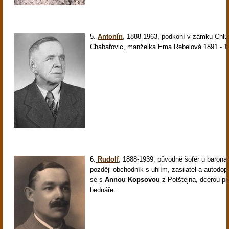
5.
Antonín
,
1888-1963, podkoní v zámku Chl
Chabařovic, manželka Ema Rebelová 1891 - 1
6.
Rudolf
,
1888-1939, původně šofér u barona 
později obchodník s uhlím, zasilatel a autodop
se s
Annou Kopsovou
z Potštejna, dcerou p
bednáře.