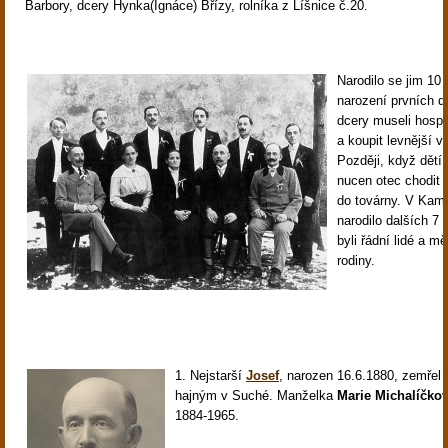
Barbory, dcery Hynka(Ignáce) Břízy, rolníka z Líšnice č.20.
Narodilo se jim 10 
narození prvních d
dcery museli hospo
a koupit levnější 
Později, když dětí 
nucen otec chodit
do továrny. V Kam
narodilo dalších 7 
byli řádní lidé a m
rodiny.
1. Nejstarší
Josef
,
narozen 16.6.1880, zemřel 
hajným v Suché. Manželka
Marie Michalíčko
1884-1965.