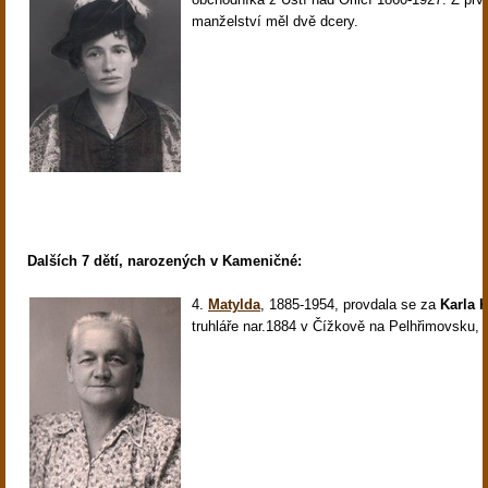
manželství měl dvě dcery.
Dalších 7 dětí, narozených v Kameničné:
4.
Matylda
,
1885-1954, provdala se za
Karla 
truhláře nar.1884 v Čížkově na Pelhřimovsku, 