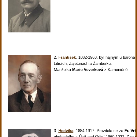
2.
František
,
1882-1963, byl hajným u barona 
Liticích, Zaječinách a Žamberku.
Manželka
Marie Veverková
z Kameničné.
3.
Hedvika
,
1884-1917. Provdala se za
Fr. Vr
obchodníka z Ústí nad Orlicí 1860-1927. Z prv