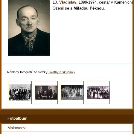
10.
Vladislav
,
1899-1974, cestář v Kameničné 
Oženil se s
Miladou Pěknou
.
Náhledy fotografií ze složky
Svatby a skupinky
Fotoalbum
Makovcovi