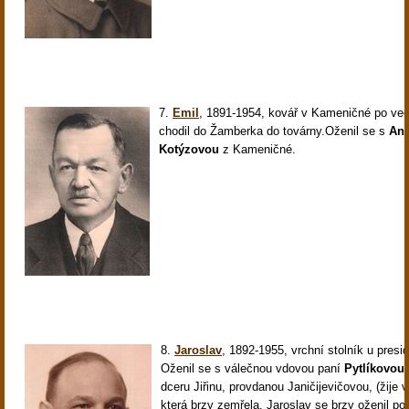
7.
Emil
,
1891-1954, kovář v Kameničné po več
chodil do Žamberka do továrny.Oženil se s
An
Kotýzovou
z Kameničné.
8.
Jaroslav
,
1892-1955, vrchní stolník u presi
Oženil se s válečnou vdovou paní
Pytlíkovou
dceru Jiřinu, provdanou Janičijevičovou, (žije 
která brzy zemřela. Jaroslav se brzy oženil po