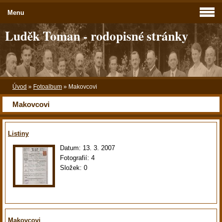
Menu
Luděk Toman - rodopisné stránky
Úvod
»
Fotoalbum
»
Makovcovi
Makovcovi
Listiny
Datum:
13. 3. 2007
Fotografií:
4
Složek:
0
Makovcovi