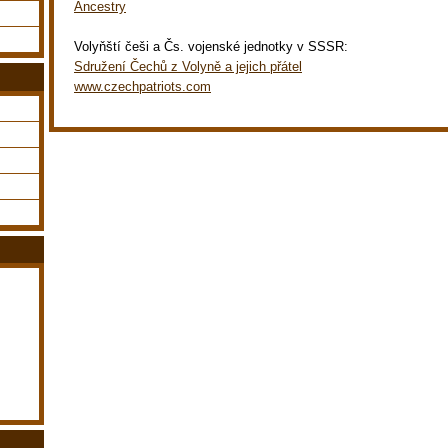
Ancestry
Volyňští češi a Čs. vojenské jednotky v SSSR:
Sdružení Čechů z Volyně a jejich přátel
www.czechpatriots.com