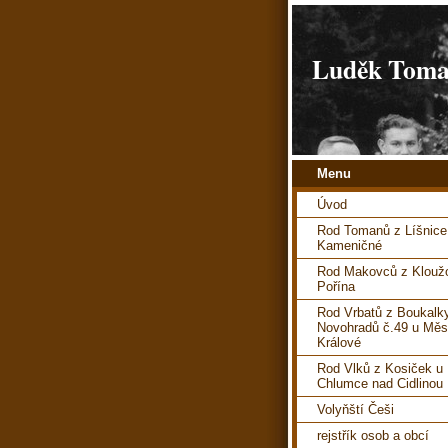
Luděk Toman
Menu
Úvod
Rod Tomanů z Líšnice
Kameničné
Rod Makovců z Kloužo
Pořína
Rod Vrbatů z Boukalk
Novohradů č.49 u Měs
Králové
Rod Vlků z Kosiček u
Chlumce nad Cidlinou
Volyňští Češi
rejstřík osob a obcí