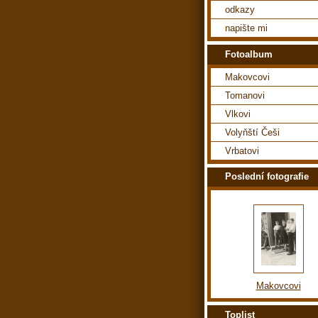
odkazy
napište mi
Fotoalbum
Makovcovi
Tomanovi
Vlkovi
Volyňští Češi
Vrbatovi
Poslední fotografie
Makovcovi
Toplist