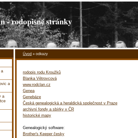
 - rodopisné stránky
Úvod
»
odkazy
 a
rodopis rodu Kroužků
Blanka Větrovcová
vic a
www.rodclan.cz
Genea
y a
Genebáze
tce
Česká genealogická a heraldická společnost v Praze
archivní fondy a sbírky v ČR
historické mapy
Genealogický software:
Brother's Keeper česky