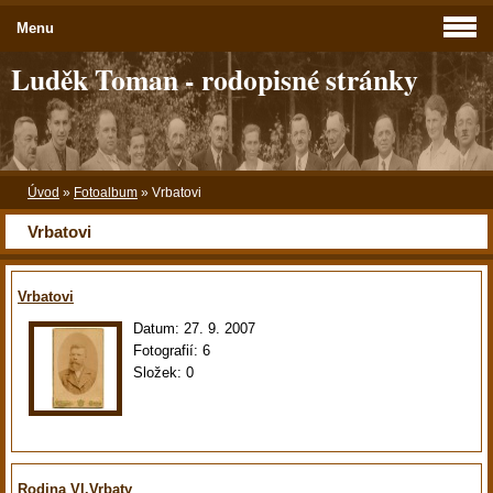
Menu
Luděk Toman - rodopisné stránky
Úvod
»
Fotoalbum
»
Vrbatovi
Vrbatovi
Vrbatovi
Datum:
27. 9. 2007
Fotografií:
6
Složek:
0
Rodina Vl.Vrbaty