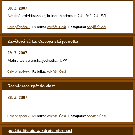
30. 3. 2007
Násilná kolektivizace, kulaci, hladomor, GULAG, GUPVI
Celý příspěvek
|
Rubrika:
Volyňští Češi
|
Fotografie:
Volyňští Češi
2.světová válka, Čs.vojenská jednotka
29. 3. 2007
Malín, Čs.vojenská jednotka, UPA
Celý příspěvek
|
Rubrika:
Volyňští Češi
Reemigrace zpět do vlasti
28. 3. 2007
Celý příspěvek
|
Rubrika:
Volyňští Češi
|
Fotografie:
Volyňští Češi
použitá literatura, zdroje informací