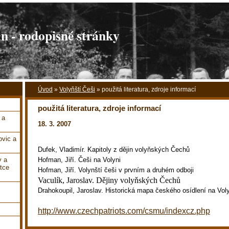
 - rodopisné stránky
Úvod
»
Volyňští Češi
»
použitá literatura, zdroje informací
použitá literatura, zdroje informací
 a
18. 3. 2007
vic a
Dufek, Vladimír. Kapitoly z dějin volyňských Čechů
y a
Hofman, Jiří. Češi na Volyni
tce
Hofman, Jiří. Volynští češi v prvním a druhém odboji
Vaculík, Jaroslav. Dějiny volyňských Čechů
Drahokoupil, Jaroslav. Historická mapa českého osídlení na Vol
http://www.czechpatriots.com/csmu/indexcz.php