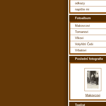
odkazy
napište mi
Fotoalbum
Makovcovi
Tomanovi
Vlkovi
Volyňští Češi
Vrbatovi
Poslední fotografie
Makovcovi
Toplist