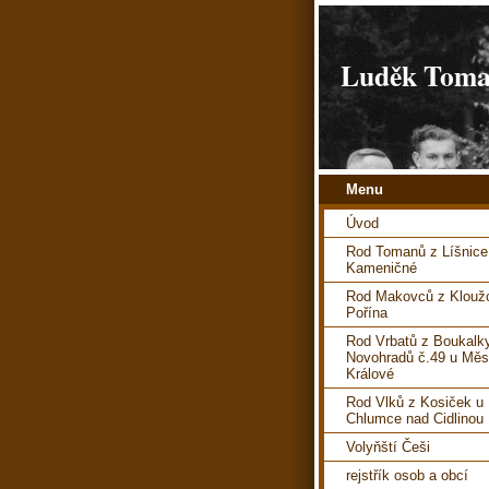
Luděk Toman
Menu
Úvod
Rod Tomanů z Líšnice
Kameničné
Rod Makovců z Kloužo
Pořína
Rod Vrbatů z Boukalk
Novohradů č.49 u Měs
Králové
Rod Vlků z Kosiček u
Chlumce nad Cidlinou
Volyňští Češi
rejstřík osob a obcí