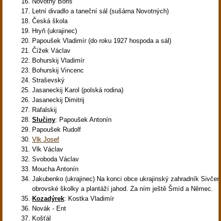
Novotný Boris
Letní divadlo a taneční sál (sušárna Novotných)
Česká škola
Hryň (ukrajinec)
Papoušek Vladimír (do roku 1927 hospoda a sál)
Čížek Václav
Bohurskij Vladimír
Bohurskij Vincenc
Straševský
Jasaneckij Karol (polská rodina)
Jasaneckij Dimitrij
Rafalskij
Slučiny
: Papoušek Antonín
Papoušek Rudolf
Vlk Josef
Vlk Václav
Svoboda Václav
Moucha Antonín
Jakubenko (ukrajinec) Na konci obce ukrajinský zahradník Sivčen
obrovské školky a plantáží jahod. Za ním ještě Šmíd a Němec.
Kozadýrek
: Kostka Vladimír
Novák - Ent
Košťál