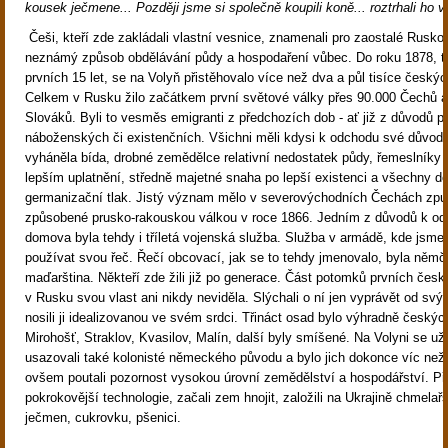
kousek ječmene... Později jsme si společně koupili koně... roztrhali ho vl
Češi, kteří zde zakládali vlastní vesnice, znamenali pro zaostalé Rusk
neznámý způsob obdělávání půdy a hospodaření vůbec. Do roku 1878, t
prvních 15 let, se na Volyň přistěhovalo více než dva a půl tisíce českýc
Celkem v Rusku žilo začátkem první světové války přes 90.000 Čechů a
Slováků. Byli to vesměs emigranti z předchozích dob - ať již z důvodů po
náboženských či existenčních. Všichni měli kdysi k odchodu své důvo
vyháněla bída, drobné zemědělce relativní nedostatek půdy, řemeslníky 
lepším uplatnění, středně majetné snaha po lepší existenci a všechny 
germanizační tlak. Jistý význam mělo v severovýchodních Čechách zpu
způsobené prusko-rakouskou válkou v roce 1866. Jedním z důvodů k od
domova byla tehdy i tříletá vojenská služba. Služba v armádě, kde jsme
používat svou řeč. Řečí obcovací, jak se to tehdy jmenovalo, byla němč
maďarština.
Někteří zde žili již po generace. Část potomků prvních česk
v Rusku svou vlast ani nikdy neviděla. Slýchali o ní jen vyprávět od svý
nosili ji idealizovanou ve svém srdci. Třináct osad bylo výhradně českýc
Mirohošť, Straklov, Kvasilov, Malín, další byly smíšené. Na Volyni se už
usazovali také kolonisté německého původu a bylo jich dokonce víc než
ovšem poutali pozornost vysokou úrovní zemědělství a hospodářství. Při
pokrokovější technologie, začali zem hnojit, založili na Ukrajině chmelařs
ječmen, cukrovku, pšenici.