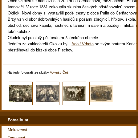
Obec Okolek se nachází cca 20 km od Čerňachova, mezi obcemi Hrušky
Ivanoviči. V roce 1881 zakoupila skupina českých přistěhovalců pozemk
Okílok. Nové domy si vystavěli podél cesty z obce Pulin do Čerňachova
Brzy vznikl sbor dobrovolných hasičů s požární zbrojnicí, hřbitov, škola,
obchod, dechová kapela, hostinec s tanečním sálem a později i mlékárna
také kolchoz.
Okolek byl proslulý pěstováním žateckého chmele.
Jedním ze zakladatelů Okolku byl i
Adolf Vrbata
se svým bratrem Karlem,
přestěhovali do blízké obce Plechov.
Náhledy fotografií ze složky
Volyňští Češi
Fotoalbum
Makovcovi
Tomanovi