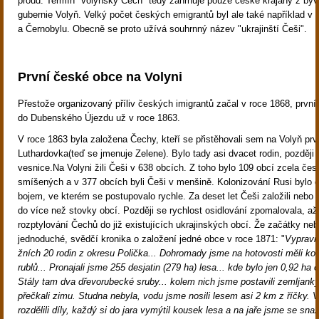
proud. Termín "volyňský Čech" tedy zahrnuje pouze české krajany z býv
gubernie Volyň. Velký počet českých emigrantů byl ale také například v 
a Černobylu. Obecně se proto užívá souhrnný název "ukrajinští Češi".
První české obce na Volyni
Přestože organizovaný příliv českých imigrantů začal v roce 1868, první 
do Dubenského Újezdu už v roce 1863.
V roce 1863 byla založena Čechy, kteří se přistěhovali sem na Volyň pr
Luthardovka(teď se jmenuje Zelene). Bylo tady asi dvacet rodin, později t
vesnice.Na Volyni žili Češi v 638 obcích. Z toho bylo 109 obcí zcela če
smíšených a v 377 obcích byli Češi v menšině. Kolonizování Rusi bylo
bojem, ve kterém se postupovalo rychle. Za deset let Češi založili nebo s
do více než stovky obcí. Později se rychlost osidlování zpomalovala, až
rozptylování Čechů do již existujících ukrajinských obcí. Že začátky neb
jednoduché, svědčí kronika o založení jedné obce v roce 1871: "
Vypravi
žních 20 rodin z okresu Polička... Dohromady jsme na hotovosti měli ko
rublů... Pronajali jsme 255 desjatin (279 ha) lesa... kde bylo jen 0,92 ha 
Stály tam dva dřevorubecké sruby... kolem nich jsme postavili zemljan
přečkali zimu. Studna nebyla, vodu jsme nosili lesem asi 2 km z říčky. 
rozdělili díly, každý si do jara vymýtil kousek lesa a na jaře jsme se snaži