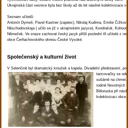
Ukrajinská část vesnice byla bez školy až do let násilné kolektivizace v
Seznam učitelů:
Antonín Dymeš, Pavel Kastner (zajatec), Nikolaj Kudima, Emilie Čížková,
Něschodovskaja ( učilo se již v ukrajinském jazyce), Kondraťuk, Kohout, 
Němeček. Ve snaze zachovat český jazyk přišli poslední tři učitelé z ne
obce Čerňachovského okresu České Vysoké.
Společenský a kulturní život
V Selenčině byl dramatický kroužek a kapela.
Divadelní představení, po
tancovačky se odeh
sušárně na chmel, k
rodině Novotných (
Běloruska při násil
kolektivizaci obce.