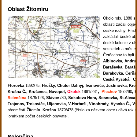
Oblast Žitomíru
Okolo roku 1880 se
oblasti začali obje
české rodiny. Přist
zakládali české o
české kolonie v uk
vesnicích a měste
Čerňachov to byli n
Albinovka, Andru
Baraševka, Baraš
Burakovka, Čerň
Česká Vysoká,
Č
Florovka
1892/75
, Hrušky, Chutor Dalnyj, Ivanoviče, Justinovka, Kre
Krošna Č., Kručenec, Novopol,
Okolek
1881/281
,
Plechov
1873/90
, 
Selenčina
1879/126
, Slávov
/30
, Sokolova Hora, Sosnovka, St.Alexa
Trojanov, Trokoviče, Uljanovka, V.Horbaši, Vinohrady, Vysoko Č., V
předměstí Žitomíru
Krošna
1879/478
(číslo za názvem obce udává rok z
lomítkem počet českých obyvatel.
Selenčina