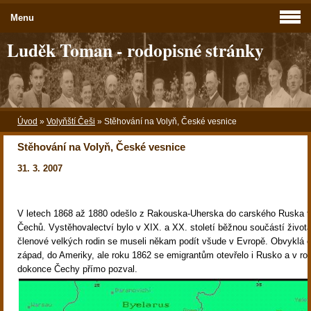
Menu
Luděk Toman - rodopisné stránky
Úvod
»
Volyňští Češi
»
Stěhování na Volyň, České vesnice
Stěhování na Volyň, České vesnice
31. 3. 2007
V letech 1868 až 1880 odešlo z Rakouska-Uherska do carského Ruska 
Čechů. Vystěhovalectví bylo v XIX. a XX. století běžnou součástí život
členové velkých rodin se museli někam podít všude v Evropě. Obvyklá c
západ, do Ameriky, ale roku 1862 se emigrantům otevřelo i Rusko a v ro
dokonce Čechy přímo pozval.