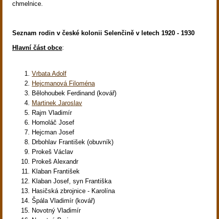
chmelnice.
Seznam rodin v české kolonii Selenčině v letech 1920 - 1930
Hlavní část obce
:
Vrbata Adolf
Hejcmanová Filoména
Bělohoubek Ferdinand (kovář)
Martinek Jaroslav
Rajm Vladimír
Homoláč Josef
Hejcman Josef
Drbohlav František (obuvník)
Prokeš Václav
Prokeš Alexandr
Klaban František
Klaban Josef, syn Františka
Hasičská zbrojnice - Karolína
Špála Vladimír (kovář)
Novotný Vladimír