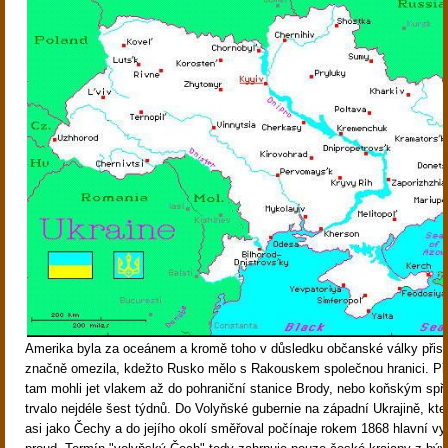
Amerika byla za oceánem a kromě toho v důsledku občanské války přist
značně omezila, kdežto Rusko mělo s Rakouskem společnou hranici. Při
tam mohli jet vlakem až do pohraniční stanice Brody, nebo koňským sp
trvalo nejdéle šest týdnů
. D
o Volyňské gubernie na západní Ukrajině, kte
asi jako Čechy a do jejího okolí směřoval počínaje rokem 1868 hlavní v