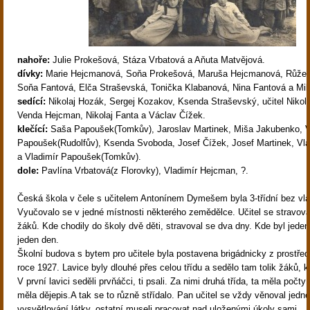
nahoře:
Julie Prokešová, Stáza Vrbatová a Aňuta Matvějová.
dívky:
Marie Hejcmanová, Soňa Prokešová, Maruša Hejcmanová, Růžen
Soňa Fantová, Elča Straševská, Tonička Klabanová, Nina Fantová a Milk
sedící:
Nikolaj Hozák, Sergej Kozakov, Ksenda Straševský, učitel Nikol
Venda Hejcman, Nikolaj Fanta a Václav Čížek.
klečící:
Saša Papoušek(Tomkův), Jaroslav Martinek, Miša Jakubenko, V
Papoušek(Rudolfův), Ksenda Svoboda, Josef Čížek, Josef Martinek, Vlad
a Vladimír Papoušek(Tomkův).
dole:
Pavlína Vrbatová(z Florovky), Vladimír Hejcman, ?.
Česká škola v čele s učitelem Antonínem Dymešem byla 3-třídní bez vla
Vyučovalo se v jedné místnosti některého zemědělce. Učitel se stravova
žáků. Kde chodily do školy dvě děti, stravoval se dva dny. Kde byl jeden
jeden den.
Školní budova s bytem pro učitele byla postavena brigádnicky z prostře
roce 1927. Lavice byly dlouhé přes celou třídu a sedělo tam tolik žáků, k
V první lavici seděli prvňáčci, ti psali. Za nimi druhá třída, ta měla počty a
měla dějepis.A tak se to různě střídalo. Pan učitel se vždy věnoval jedné 
vysvětlování látky, ostatní museli pracovat nad uloženými úkoly sami.