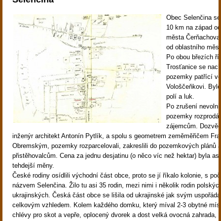
Obec Selenčina se
10 km na západ od
města Čerňachova 
od oblastního měst
Po obou březích ří
Trosťanice se nac
pozemky patřící ve
Vološčeňkovi. Byl
polí a luk.
Po zrušení nevolnic
pozemky rozprodá
zájemcům. Dozvědě
inženýr architekt Antonín Pytlík, a spolu s geometrem zeměměřičem Fr
Obremským, pozemky rozparcelovali, zakreslili do pozemkových plánů a
přistěhovalcům. Cena za jednu desjatinu (o něco víc než hektar) byla asi
tehdejší měny.
České rodiny osídlili východní část obce, proto se jí říkalo kolonie, s p
názvem Selenčina. Žilo tu asi 35 rodin, mezi nimi i několik rodin polskýc
ukrajinských. Česká část obce se lišila od ukrajinské jak svým uspořádá
celkovým vzhledem. Kolem každého domku, který míval 2-3 obytné míst
chlévy pro skot a vepře, oplocený dvorek a dost velká ovocná zahrada, z