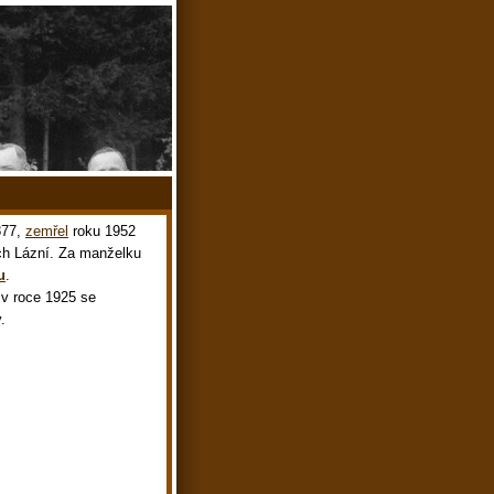
877,
zemřel
roku 1952
ch Lázní. Za manželku
u
.
 v roce 1925 se
.