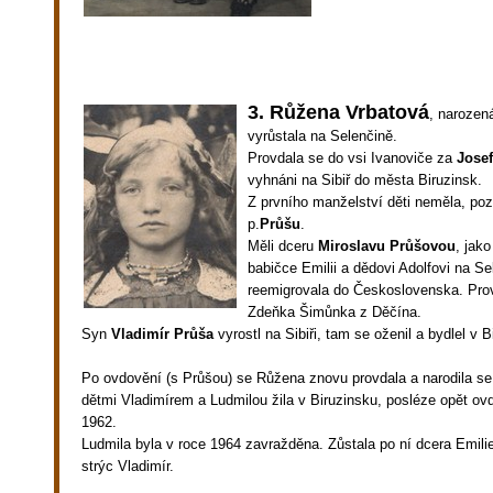
3. Růžena Vrbatová
, narozen
vyrůstala na Selenčině.
Provdala se do vsi Ivanoviče za
Jose
vyhnáni na Sibiř do města Biruzinsk.
Z prvního manželství děti neměla, poz
p.
Průšu
.
Měli dceru
Miroslavu
Průšovou
, jako
babičce Emilii a dědovi Adolfovi na Se
reemigrovala do Československa. Pro
Zdeňka Šimůnka z Děčína.
Syn
Vladimír Průša
vyrostl na Sibiři, tam se oženil a bydlel v B
Po ovdovění (s Průšou) se Růžena znovu provdala a narodila se
dětmi Vladimírem a Ludmilou žila v Biruzinsku, posléze opět ov
1962.
Ludmila byla v roce 1964 zavražděna. Zůstala po ní dcera Emilie
strýc Vladimír.