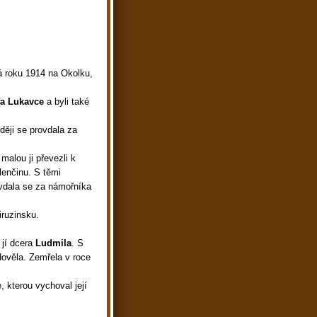
á roku 1914 na Okolku,
fa Lukavce
a byli také
ději se provdala za
 malou ji převezli k
lenčinu. S těmi
vdala se za námořníka
iruzinsku.
 jí dcera
Ludmila
. S
dověla. Zemřela v roce
, kterou vychoval její