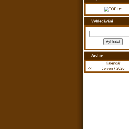
Vyhledávání
Archiv
Kalendář
<<
červen / 2026