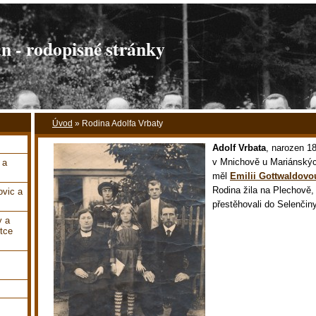
 - rodopisné stránky
Úvod
»
Rodina Adolfa Vrbaty
Adolf Vrbata
, narozen 1
v Mnichově u Mariánský
 a
měl
Emilii Gottwaldovo
Rodina žila na Plechově,
vic a
přestěhovali do Selenčiny
y a
tce