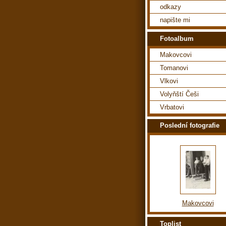
odkazy
napište mi
Fotoalbum
Makovcovi
Tomanovi
Vlkovi
Volyňští Češi
Vrbatovi
Poslední fotografie
Makovcovi
Toplist