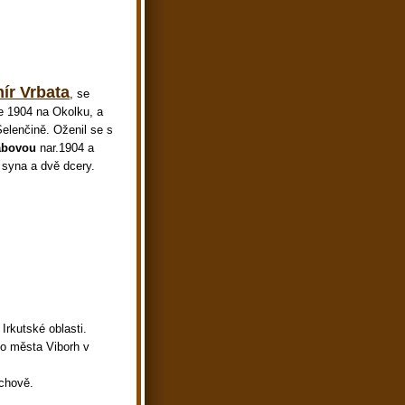
ír Vrbata
,
se
ce 1904 na Okolku, a
Selenčině. Oženil se s
abovou
nar.1904 a
 - syna a dvě dcery.
rkutské oblasti.
o města Viborh v
echově.