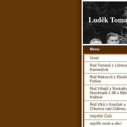
Luděk Toman
Menu
Úvod
Rod Tomanů z Líšnice
Kameničné
Rod Makovců z Kloužo
Pořína
Rod Vrbatů z Boukalk
Novohradů č.49 u Měs
Králové
Rod Vlků z Kosiček u
Chlumce nad Cidlinou
Volyňští Češi
rejstřík osob a obcí