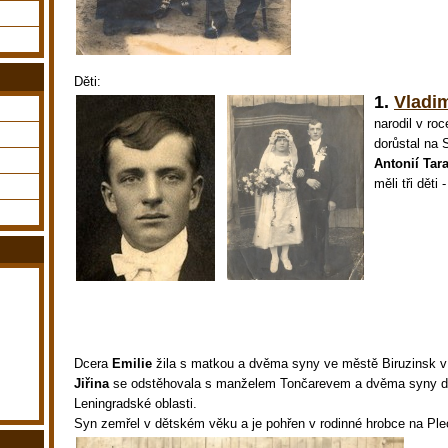
Děti:
1.
Vladim
narodil v ro
dorůstal na 
Antonií Tar
měli tři děti
Dcera
Emilie
žila s matkou a dvěma syny ve městě Biruzinsk v I
Jiřina
se odstěhovala s manželem Tončarevem a dvěma syny d
Leningradské oblasti.
Syn zemřel v dětském věku a je pohřen v rodinné hrobce na Pl