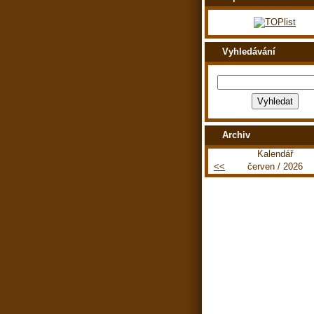
Vyhledávání
Archiv
Kalendář
<<
červen / 2026