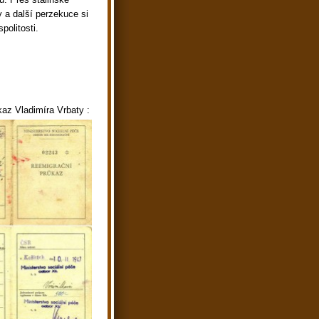
y a další perzekuce si
politosti.
kaz Vladimíra Vrbaty :