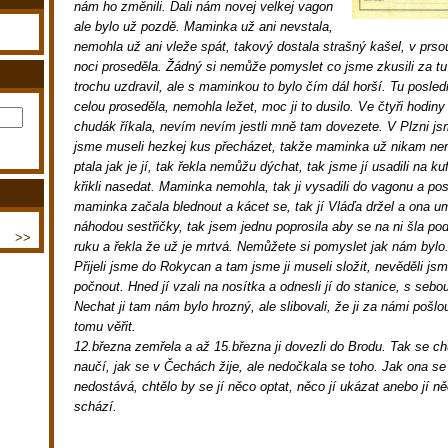
nám ho změnili. Dali nám novej velkej vagon
ale bylo už pozdě. Maminka už ani nevstala,
nemohla už ani vleže spát, takový dostala strašný kašel, v prsou 
noci proseděla. Žádný si nemůže pomyslet co jsme zkusili za t
trochu uzdravil, ale s maminkou to bylo čím dál horší. Tu posle
celou proseděla, nemohla ležet, moc ji to dusilo. Ve čtyři hodin
chudák říkala, nevím nevím jestli mně tam dovezete. V Plzni js
jsme museli hezkej kus přecházet, takže maminka už nikam ne
ptala jak je jí, tak řekla nemůžu dýchat, tak jsme jí usadili na ku
křikli nasedat. Maminka nemohla, tak ji vysadili do vagonu a posad
maminka začala blednout a kácet se, tak jí Vláďa držel a ona um
náhodou sestřičky, tak jsem jednu poprosila aby se na ni šla podí
>>
ruku a řekla že už je mrtvá. Nemůžete si pomyslet jak nám bylo
Přijeli jsme do Rokycan a tam jsme ji museli složit, nevěděli j
počnout. Hned jí vzali na nosítka a odnesli jí do stanice, s sebou
Nechat ji tam nám bylo hrozný, ale slibovali, že ji za námi pošlo
tomu věřit.
12.března zemřela a až 15.března ji dovezli do Brodu. Tak se ch
naučí, jak se v Čechách žije, ale nedočkala se toho. Jak ona s
nedostává, chtělo by se jí něco optat, něco jí ukázat anebo jí n
schází.