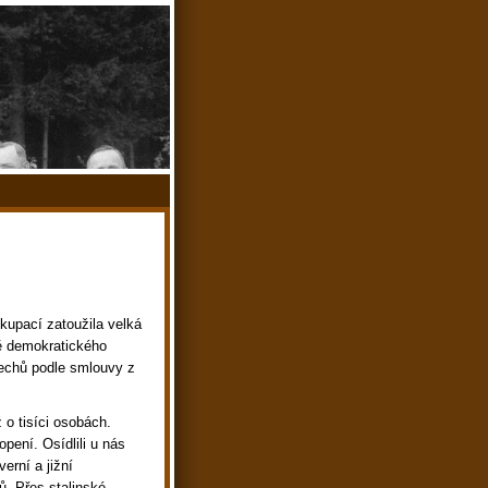
upací zatoužila velká
tě demokratického
echů podle smlouvy z
 o tisíci osobách.
opení. Osídlili u nás
erní a jižní
. Přes stalinské