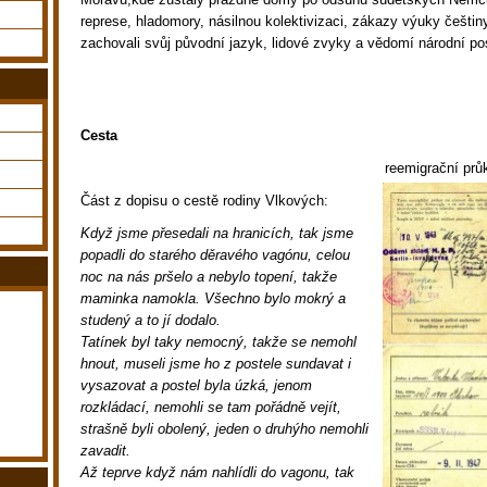
represe, hladomory, násilnou kolektivizaci, zákazy výuky češtin
zachovali svůj původní jazyk, lidové zvyky a vědomí národní pos
Cesta
reemigrační prů
Část z dopisu o cestě rodiny Vlkových:
Když jsme přesedali na hranicích, tak jsme
popadli do starého děravého vagónu, celou
noc na nás pršelo a nebylo topení, takže
maminka namokla. Všechno bylo mokrý a
studený a to jí dodalo.
Tatínek byl taky nemocný, takže se nemohl
hnout, museli jsme ho z postele sundavat i
vysazovat a postel byla úzká, jenom
rozkládací, nemohli se tam pořádně vejít,
strašně byli obolený, jeden o druhýho nemohli
zavadit.
Až teprve když nám nahlídli do vagonu, tak