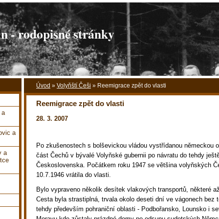
 - rodopisné stránky
Úvod
»
Volyňští Češi
»
Reemigrace zpět do vlasti
Reemigrace zpět do vlasti
 a
28. 3. 2007
vic a
Po zkušenostech s bolševickou vládou vystřídanou německou ok
y a
část Čechů v bývalé Volyňské gubernii po návratu do tehdy ješ
tce
Československa. Počátkem roku 1947 se většina volyňských Č
10.7.1946 vrátila do vlasti.
Bylo vypraveno několik desítek vlakových transportů, některé až
Cesta byla strastiplná, trvala okolo deseti dní ve vágonech bez t
tehdy především pohraniční oblasti - Podbořansko, Lounsko i sev
Moravu,kde zůstaly prázdné domy po odsunu sudetských Němců