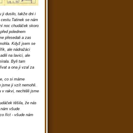
ji dusilo, takže dni i
u cestu.Tatinek se nám
dní noc chudáček skoro
y před polednem
me přesedali a zas
mohla. Když jsem se
fřík, ale nádražáci
ili na lavici, ale
írala. Byli tam
vat a ona ji vzal za
.
sme, co si máme
 jsme ji vzít nemohli.
u v rakvi, nechtěli jsme
udáček těšila, že nás
e nám všude
ěco říct - všude nám