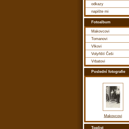
odkazy
napište mi
Fotoalbum
Makovcovi
Tomanovi
Vlkovi
Volyňští Češi
Vrbatovi
Poslední fotografie
Makovcovi
Toplist