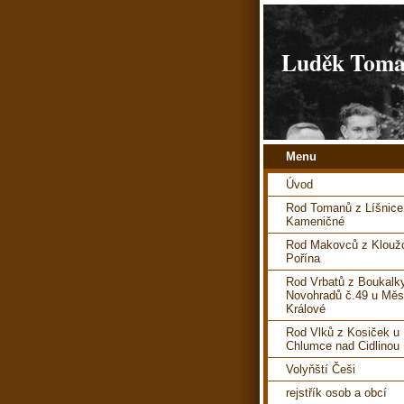
Luděk Toman
Menu
Úvod
Rod Tomanů z Líšnice
Kameničné
Rod Makovců z Kloužo
Pořína
Rod Vrbatů z Boukalk
Novohradů č.49 u Měs
Králové
Rod Vlků z Kosiček u
Chlumce nad Cidlinou
Volyňští Češi
rejstřík osob a obcí