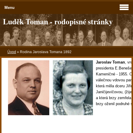
Menu
Luděk Toman - rodopisné stránky
Úvod
»
Rodina Jaroslava Tomana 1892
Jaroslav Toman
,
vrc
presidenta E.Beneše.
Kameničné - 1955. Ož
válečnou vdovou pan
která měla dceru Jiři
Janičijevičovou, (žije
a která brzy zemřela.
brzy oženil podruhé 