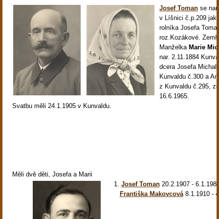
Josef Toman
se nar
v Líšnici č.p.209 jak
rolníka Josefa Toma
roz.Kozákové. Zemře
Manželka
Marie Mic
nar. 2.11.1884 Kunva
dcera Josefa Michali
Kunvaldu č.300 a A
z Kunvaldu č.295, z
16.6.1965.
Svatbu měli 24.1.1905 v Kunvaldu.
Měli dvě děti, Josefa a Marii
1.
Josef Toman
20.2.1907 - 6.1.198
Františka Makovcová
8.1.1910 - 4