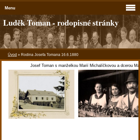
Menu
Luděk Toman - rodopisné stránky
Úvod
»
Rodina Josefa Tomana 16.6.1880
Josef Toman s manželkou Marií Michalíčkovou a dcerou Mar