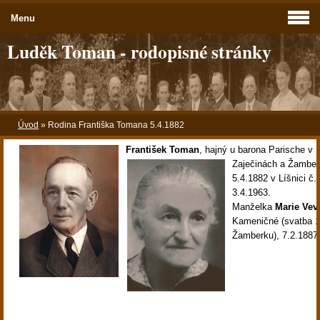
Menu
Luděk Toman - rodopisné stránky
Úvod
»
Rodina Františka Tomana 5.4.1882
František Toman
,
hajný u barona Parische
v L
Zaječinách a Žambe
5.4.1882 v Líšnici č.
3.4.1963.
Manželka
Marie Vev
Kameničné (svatba 1
Žamberku), 7.2.1887 