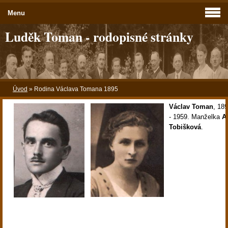
Menu
Luděk Toman - rodopisné stránky
Úvod
»
Rodina Václava Tomana 1895
Václav Toman
,
189
- 1959. Manželka
A
Tobišková
.