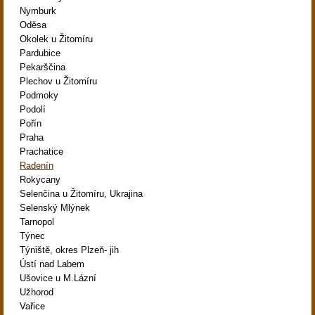
Nymburk
Oděsa
Okolek u Žitomíru
Pardubice
Pekarščina
Plechov u Žitomíru
Podmoky
Podolí
Pořín
Praha
Prachatice
Radenín
Rokycany
Selenčina u Žitomíru, Ukrajina
Selenský Mlýnek
Tarnopol
Týnec
Týniště, okres Plzeň- jih
Ústí nad Labem
Ušovice u M.Lázní
Užhorod
Vařice