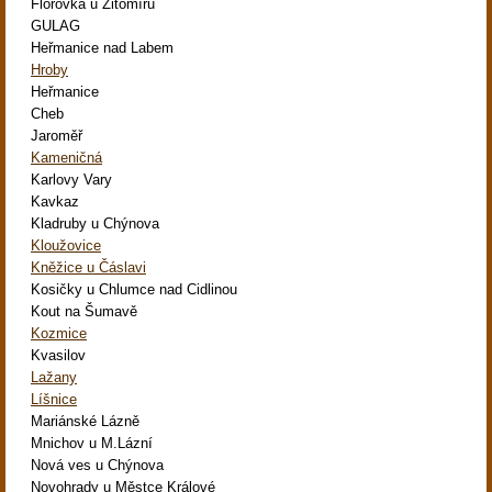
Florovka u Žitomíru
GULAG
Heřmanice nad Labem
Hroby
Heřmanice
Cheb
Jaroměř
Kameničná
Karlovy Vary
Kavkaz
Kladruby u Chýnova
Kloužovice
Kněžice u Čáslavi
Kosičky u Chlumce nad Cidlinou
Kout na Šumavě
Kozmice
Kvasilov
Lažany
Líšnice
Mariánské Lázně
Mnichov u M.Lázní
Nová ves u Chýnova
Novohrady u Městce Králové