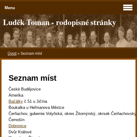
Menu
Luděk Toman - rodopisné stránky
Úvod
»
Seznam míst
Seznam míst
České Budějovice
Amerika
Bačálky
č.51 u Jičína
Boukalka u Heřmanova Městce
Čerňachov, gubernie Volyňská, okres Žitomýrský, okrsek Čerňachovský
Černošín
Dobronice
Dvůr Králové