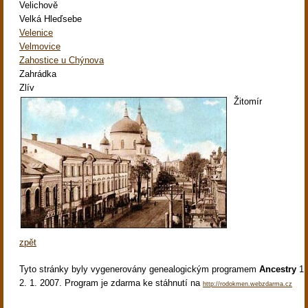
Velichově
Velká Hleďsebe
Velenice
Velmovice
Zahostice u Chýnova
Zahrádka
Zlív
Žitomír
zpět
Tyto stránky byly vygenerovány genealogickým programem
Ancestry
1.
2. 1. 2007. Program je zdarma ke stáhnutí na
http://rodokmen.webzdarma.cz