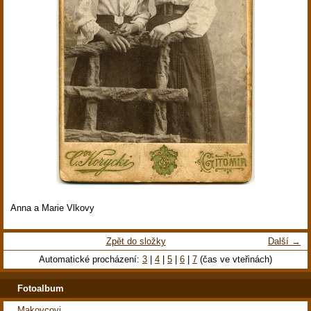
Anna a Marie Vlkovy
Zpět do složky
Další →
Automatické procházení:
3
|
4
|
5
|
6
|
7
(čas ve vteřinách)
Fotoalbum
Makovcovi