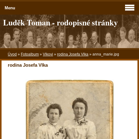
Menu
Luděk Toman - rodopisné stránky
Úvod
»
Fotoalbum
»
Vlkovi
»
rodina Josefa Vlka
»
anna_marie.jpg
rodina Josefa Vlka