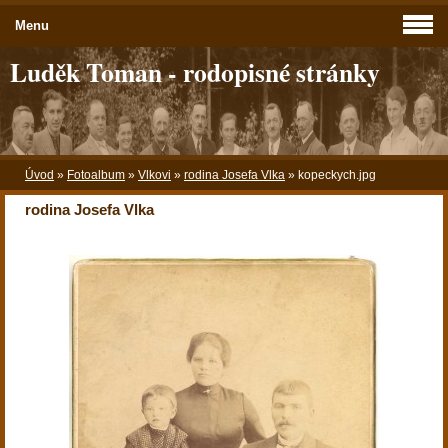
Menu
Luděk Toman - rodopisné stránky
Úvod
»
Fotoalbum
»
Vlkovi
»
rodina Josefa Vlka
»
kopeckych.jpg
rodina Josefa Vlka