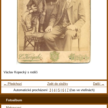
Václav Kopecký s rodiči
← Předchozí
Zpět do složky
Další →
Automatické procházení:
3
|
4
|
5
|
6
|
7
(čas ve vteřinách)
Fotoalbum
Makovcovi