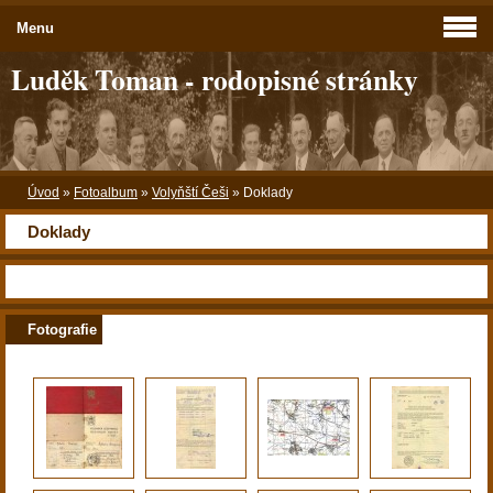
Menu
Luděk Toman - rodopisné stránky
Úvod
»
Fotoalbum
»
Volyňští Češi
»
Doklady
Doklady
Fotografie