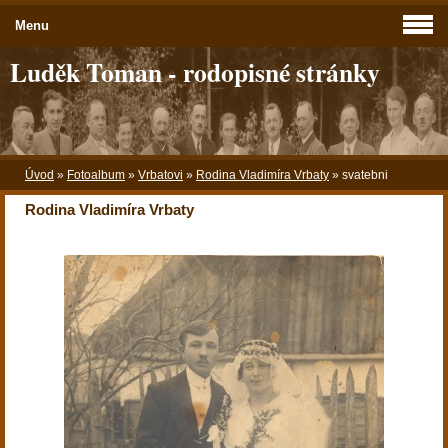
Menu
Luděk Toman - rodopisné stránky
Úvod
»
Fotoalbum
»
Vrbatovi
»
Rodina Vladimíra Vrbaty
»
svatebni
Rodina Vladimíra Vrbaty