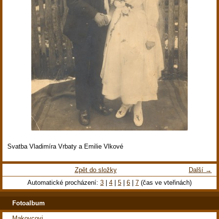
Svatba Vladimíra Vrbaty a Emilie Vlkové
Zpět do složky
Další →
Automatické procházení:
3
|
4
|
5
|
6
|
7
(čas ve vteřinách)
Fotoalbum
Makovcovi